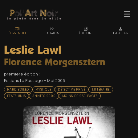
☰
MENU_BOOK
FORMAT_QUOTE
LIBRARY_BOOKS
PERSON
L'ESSENTIEL
EXTRAITS
ÉDITIONS
L'AUTEUR
Leslie Lawl
Florence Morgensztern
ACCUEIL
première édition :
TROMBINO
Editions Le Passage – Mai 2006
INDEX
HARD BOILED
MYSTIQUE
DÉTECTIVE PRIVÉ
LITTÉRAIRE
ETATS UNIS
ANNÉES 2000
MOINS DE 250 PAGES
RECHERCHE
BLOG
LIENS & FESTIVALS
UN POLAR AU HASARD