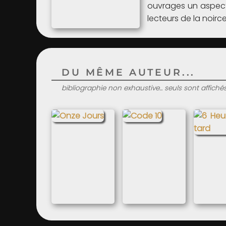
ouvrages un aspect 
lecteurs de la noir
DU MÊME AUTEUR...
bibliographie non exhaustive... seuls sont affiché