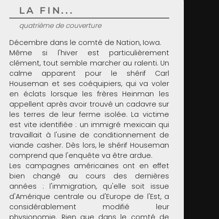
LA FIN...
quatrième de couverture
Décembre dans le comté de Nation, Iowa.
Même si l'hiver est particulièrement
clément, tout semble marcher au ralenti. Un
calme apparent pour le shérif Carl
Houseman et ses coéquipiers, qui va voler
en éclats lorsque les frères Heinman les
appellent après avoir trouvé un cadavre sur
les terres de leur ferme isolée. La victime
est vite identifiée : un immigré mexicain qui
travaillait à l'usine de conditionnement de
viande casher. Dès lors, le shérif Houseman
comprend que l'enquête va être ardue.
Les campagnes américaines ont en effet
bien changé au cours des dernières
années : l'immigration, qu'elle soit issue
d'Amérique centrale ou d'Europe de l'Est, a
considérablement modifié leur
physionomie. Rien que dans le comté de