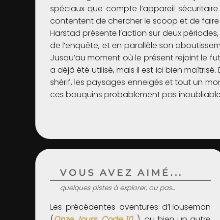
spéciaux que compte l’appareil sécuritaire 
contentent de chercher le scoop et de faire 
Harstad présente l’action sur deux périodes,
de l’enquête, et en parallèle son aboutiss
Jusqu’au moment où le présent rejoint le fu
a déjà été utilisé, mais il est ici bien maîtrisé.
shérif, les paysages enneigés et tout un mo
ces bouquins probablement pas inoubliable
VOUS AVEZ AIMÉ...
quelques pistes à explorer, ou pas...
Les précédentes aventures d’Houseman
(
Onze Jours
,
Code 10
...), ou bien un autre