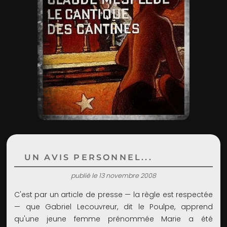
ADMIN
UN AVIS PERSONNEL...
publié le 13 novembre 2008
C'est par un article de presse — la règle est respectée
— que Gabriel Lecouvreur, dit le Poulpe, apprend
qu'une jeune femme prénommée Marie a été