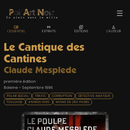
☰
MENU_BOOK
FORMAT_QUOTE
LIBRARY_BOOKS
PERSON
L'ESSENTIEL
EXTRAITS
ÉDITIONS
L'AUTEUR
Le Cantique des
Cantines
ACCUEIL
Claude Mesplede
TROMBINO
première édition :
INDEX
Baleine – Septembre 1996
RECHERCHE
POLAR SOCIAL
TRAFIC
CORRUPTION
DÉTECTIVE AMATEUR
TOULOUSE
ANNÉES 1990
MOINS DE 250 PAGES
BLOG
LIENS & FESTIVALS
UN POLAR AU HASARD