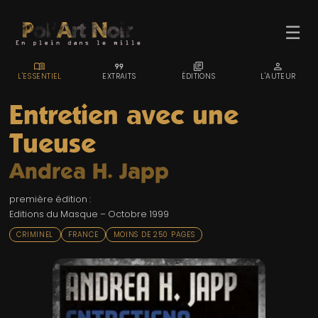
☰
MENU_BOOK
FORMAT_QUOTE
LIBRARY_BOOKS
PERSON
L'ESSENTIEL
EXTRAITS
ÉDITIONS
L'AUTEUR
Entretien avec une
Tueuse
ACCUEIL
Andrea H. Japp
TROMBINO
première édition :
INDEX
Editions du Masque – Octobre 1999
RECHERCHE
CRIMINEL
FRANCE
MOINS DE 250 PAGES
BLOG
LIENS & FESTIVALS
UN POLAR AU HASARD