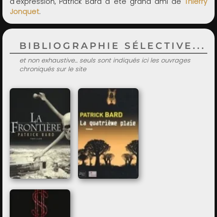
d'expression, Patrick Bard a été grand ami de
Thierry
Jonquet
.
BIBLIOGRAPHIE SÉLECTIVE...
et non exhaustive... seuls sont indiqués ici les ouvrages
chroniqués sur le site