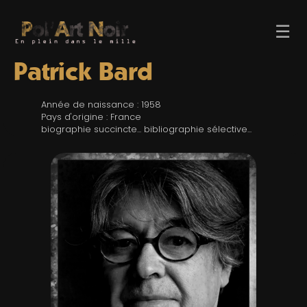
☰
Patrick Bard
Année de naissance : 1958
Pays d'origine : France
biographie succincte... bibliographie sélective...
ACCUEIL
TROMBINO
INDEX
RECHERCHE
BLOG
LIENS & FESTIVALS
UN POLAR AU HASARD