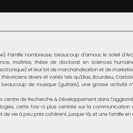
). Famille nombreuse, beaucoup d'amour, le soleil d'Ard
nce, maîtrise, thèse de doctorat en sciences humaine
électronique) et leur lot de marchandisation et de marketi
éoriciens divers et variés tels qu'Elias, Bourdieu, Castori
 beaucoup de musique (guitare), une grosse activité mi
os centre de Recherche & Développement dans l'agglomér
ogies, cette fois-ci plus centrée sur la communication or
et de vie à peu près cohérent, jusque-là, et une famille en 