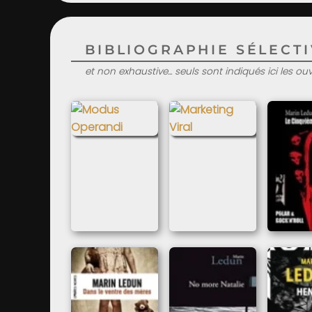
BIBLIOGRAPHIE SÉLECTIV
et non exhaustive... seuls sont indiqués ici les o