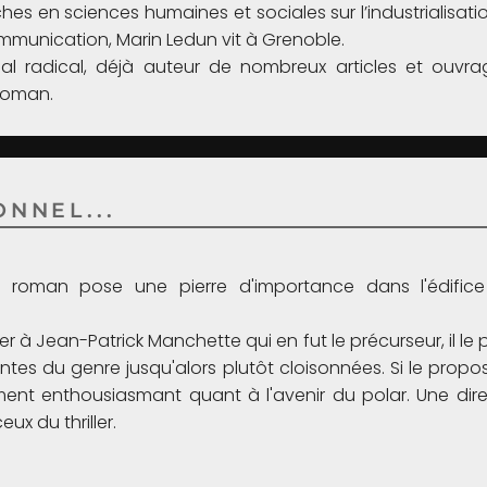
es en sciences humaines et sociales sur l’industrialisatio
ommunication, Marin Ledun vit à Grenoble.
 radical, déjà auteur de nombreux articles et ouvrag
roman.
NNEL...
er roman pose une pierre d'importance dans l'édifi
her à Jean-Patrick Manchette qui en fut le précurseur, il l
 du genre jusqu'alors plutôt cloisonnées. Si le propos re
 enthousiasmant quant à l'avenir du polar. Une directi
ux du thriller.