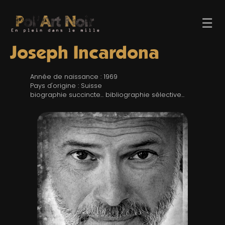
☰
Joseph Incardona
Année de naissance : 1969
Pays d'origine : Suisse
biographie succincte... bibliographie sélective...
ACCUEIL
TROMBINO
INDEX
RECHERCHE
BLOG
LIENS & FESTIVALS
UN POLAR AU HASARD