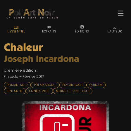
☰
MENU_BOOK
FORMAT_QUOTE
LIBRARY_BOOKS
PERSON
L'ESSENTIEL
EXTRAITS
ÉDITIONS
L'AUTEUR
Chaleur
Joseph Incardona
ACCUEIL
première édition :
TROMBINO
Finitude – Février 2017
INDEX
ROMAN NOIR
POLAR SOCIAL
PSYCHOLOGIE
QUIDAM
FINLANDE
ANNÉES 2010
MOINS DE 250 PAGES
RECHERCHE
BLOG
LIENS & FESTIVALS
UN POLAR AU HASARD