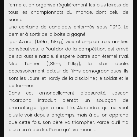
ferme et on organise régulièrement les plus foireux de
tous les championnats du monde, dont celui de
sauna.
Une centaine de candidats enfermés sous 110°C. Le
dernier à sortir de la boîte a gagné.
Igor Azarof, (1,59m, 58kg) vice champion trois années
consécutives, le Poulidor de la compétition, est arrivé
de sa Russie natale. Il espère battre son éternel rival,
Niko Tanner (1,89m, 110kg), la star locale,
accessoirement acteur de films pornographiques. Ils
sont les Laurel et Hardy de la discipline ; le soldat et le
performeur.
Dans cet amoncellement d’absurdité, Joseph
Incardona introduit bientôt un soupçon de
dramaturgie. Igor a une fille, Alexandra, qui ne veut
plus le voir depuis longtemps, mais à qui on apprend
que cette fois, son père va triompher. Parce qu’il n’a
plus rien à perdre. Parce qu’il va mourir…