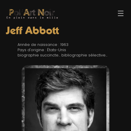
☰
Jeff Abbott
Année de naissance : 1963
Pays d'origine : États-Unis
biographie succincte... bibliographie sélective...
ACCUEIL
TROMBINO
INDEX
RECHERCHE
BLOG
LIENS & FESTIVALS
UN POLAR AU HASARD