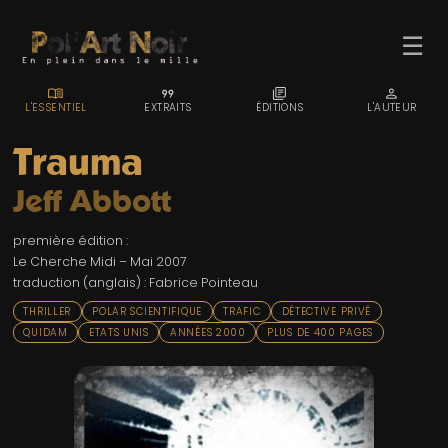
☰
MENU_BOOK
FORMAT_QUOTE
LIBRARY_BOOKS
PERSON
L'ESSENTIEL
EXTRAITS
ÉDITIONS
L'AUTEUR
Trauma
Jeff Abbott
ACCUEIL
première édition :
TROMBINO
Le Cherche Midi – Mai 2007
traduction (anglais) : Fabrice Pointeau
INDEX
THRILLER
POLAR SCIENTIFIQUE
TRAFIC
DÉTECTIVE PRIVÉ
RECHERCHE
QUIDAM
ETATS UNIS
ANNÉES 2000
PLUS DE 400 PAGES
BLOG
LIENS & FESTIVALS
UN POLAR AU HASARD