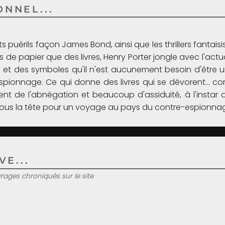
NNEL...
s puérils façon James Bond, ainsi que les thrillers fantaisi
éos de papier que des livres, Henry Porter jongle avec l'ac
 et des symboles qu'il n'est aucunement besoin d'être u
spionnage. Ce qui donne des livres qui se dévorent... c
t de l'abnégation et beaucoup d'assiduité, à l'instar
sous la tête pour un voyage au pays du contre-espionna
E...
uvrages chroniqués sur le site