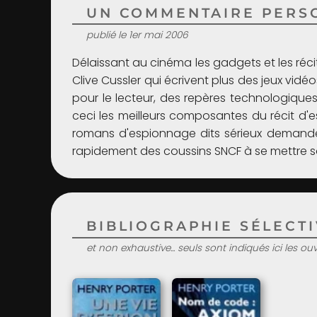
UN COMMENTAIRE PERSO
publié le 1er mai 2006
Délaissant au cinéma les gadgets et les récit
Clive Cussler qui écrivent plus des jeux vid
pour le lecteur, des repères technologiques
ceci les meilleurs composantes du récit d'e
romans d'espionnage dits sérieux demanden
rapidement des coussins SNCF à se mettre 
BIBLIOGRAPHIE SÉLECTIV
et non exhaustive... seuls sont indiqués ici les o