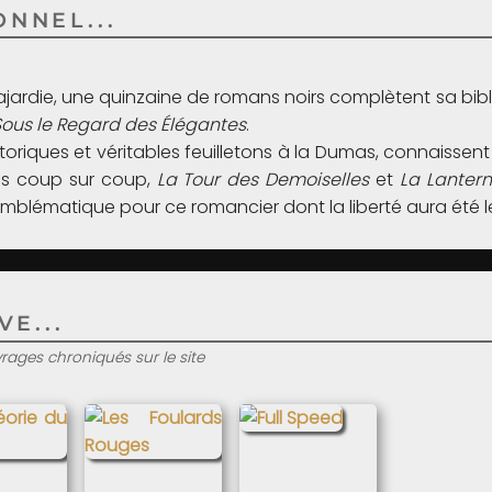
NNEL...
 Fajardie, une quinzaine de romans noirs complètent sa b
Sous le Regard des Élégantes
.
toriques et véritables feuilletons à la Dumas, connaissen
iés coup sur coup,
La Tour des Demoiselles
et
La Lanter
e emblématique pour ce romancier dont la liberté aura été
E...
uvrages chroniqués sur le site