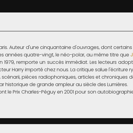
à Paris. Auteur d'une cinquantaine d'ouvrages, dont certa
des années quatre-vingt, le néo-polar, au même titre que
J
 en 1979, remporte un succès immédiat. Les lecteurs adop
eur Harry importé chez nous. La critique salue l'écriture r
scénarii, pièces radiophoniques, articles et chroniques de 
ar historique de grande ampleur au siècle des Lumières.
nt le Prix Charles-Péguy en 2001 pour son autobiographie