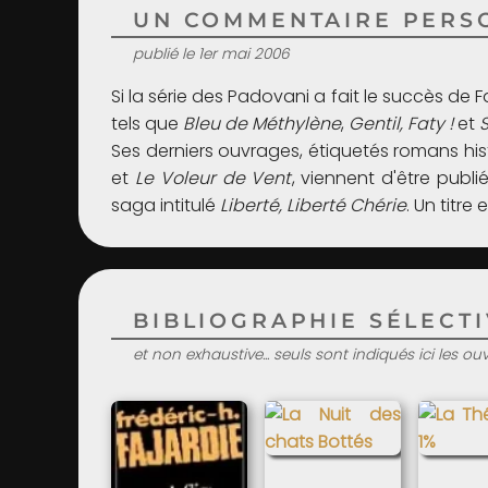
UN COMMENTAIRE PERSO
publié le 1er mai 2006
Si la série des Padovani a fait le succès de
tels que
Bleu de Méthylène
,
Gentil, Faty !
et
Ses derniers ouvrages, étiquetés romans his
et
Le Voleur de Vent
, viennent d'être publ
saga intitulé
Liberté, Liberté Chérie
. Un titr
BIBLIOGRAPHIE SÉLECTIV
et non exhaustive... seuls sont indiqués ici les o