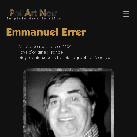
☰
Emmanuel Errer
Année de naissance : 1934
Pays d'origine : France
biographie succincte... bibliographie sélective...
ACCUEIL
TROMBINO
INDEX
RECHERCHE
BLOG
LIENS & FESTIVALS
UN POLAR AU HASARD