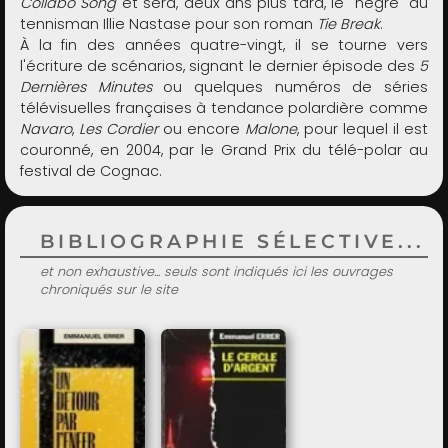
Collabo Song
et sera, deux ans plus tard, le "nègre" du
tennisman Illie Nastase pour son roman
Tie Break
.
À la fin des années quatre-vingt, il se tourne vers
l'écriture de scénarios, signant le dernier épisode des
5
Dernières Minutes
ou quelques numéros de séries
télévisuelles françaises à tendance polardière comme
Navaro
,
Les Cordier
ou encore
Malone
, pour lequel il est
couronné, en 2004, par le Grand Prix du télé-polar au
festival de Cognac.
BIBLIOGRAPHIE SÉLECTIVE...
et non exhaustive... seuls sont indiqués ici les ouvrages
chroniqués sur le site