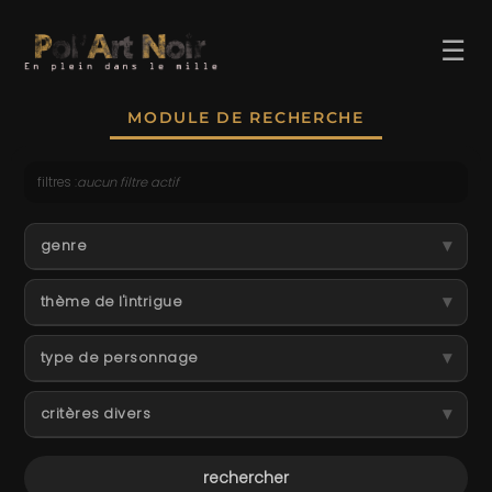
☰
MODULE DE RECHERCHE
filtres :
aucun filtre actif
ACCUEIL
▾
genre
TROMBINO
▾
thème de l'intrigue
INDEX
▾
RECHERCHE
type de personnage
BLOG
▾
critères divers
LIENS & FESTIVALS
UN POLAR AU HASARD