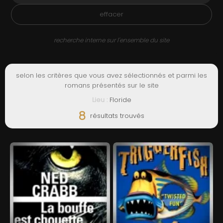
ADMIN
effacer
recherche interne sur l'ensemble du site
selon les critères que vous avez sélectionnés et parmi les
romans présentés sur le site
Lieu :
Floride
8
résultats trouvés