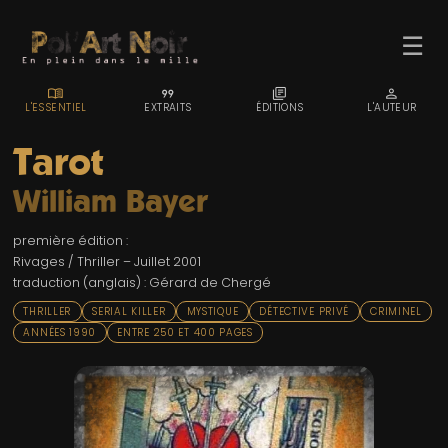
☰
MENU_BOOK
FORMAT_QUOTE
LIBRARY_BOOKS
PERSON
L'ESSENTIEL
EXTRAITS
ÉDITIONS
L'AUTEUR
Tarot
William Bayer
ACCUEIL
première édition :
TROMBINO
Rivages / Thriller – Juillet 2001
traduction (anglais) : Gérard de Chergé
INDEX
THRILLER
SERIAL KILLER
MYSTIQUE
DÉTECTIVE PRIVÉ
CRIMINEL
RECHERCHE
ANNÉES 1990
ENTRE 250 ET 400 PAGES
BLOG
LIENS & FESTIVALS
UN POLAR AU HASARD