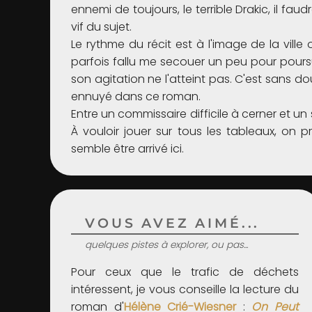
ennemi de toujours, le terrible Drakic, il f
vif du sujet.
Le rythme du récit est à l'image de la ville o
parfois fallu me secouer un peu pour poursuiv
son agitation ne l'atteint pas. C'est sans d
ennuyé dans ce roman.
Entre un commissaire difficile à cerner et un 
À vouloir jouer sur tous les tableaux, on p
semble être arrivé ici.
VOUS AVEZ AIMÉ...
quelques pistes à explorer, ou pas...
Pour ceux que le trafic de déchets
intéressent, je vous conseille la lecture du
roman d'
Hélène Crié-Wiesner
:
On Peut