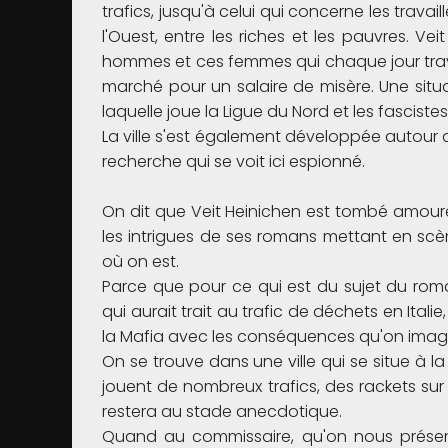
trafics, jusqu'à celui qui concerne les travaill
l'Ouest, entre les riches et les pauvres. V
hommes et ces femmes qui chaque jour traver
marché pour un salaire de misère. Une situa
laquelle joue la Ligue du Nord et les fascistes 
La ville s'est également développée autour 
recherche qui se voit ici espionné.
On dit que Veit Heinichen est tombé amoureux
les intrigues de ses romans mettant en scèn
où on est.
Parce que pour ce qui est du sujet du rom
qui aurait trait au trafic de déchets en Ital
la Mafia avec les conséquences qu'on imagi
On se trouve dans une ville qui se situe à la f
jouent de nombreux trafics, des rackets sur 
restera au stade anecdotique.
Quand au commissaire, qu'on nous présen