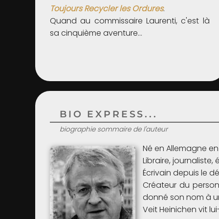
Toujours Recycler les Ordures
.
Quand au commissaire Laurenti, c'est là
sa cinquième aventure…
BIO EXPRESS...
biographie sommaire de l'auteur
Né en Allemagne en 
Libraire, journaliste
Écrivain depuis le 
Créateur du personn
donné son nom à un
Veit Heinichen vit l