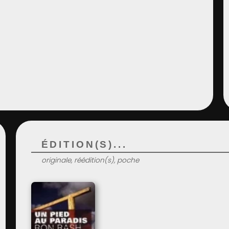
ÉDITION(S)...
originale, réédition(s), poche