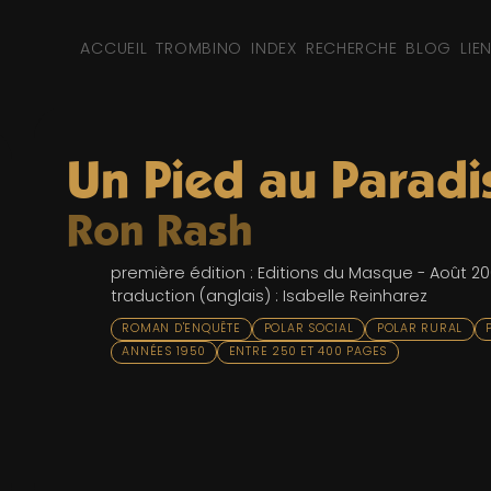
ACCUEIL
TROMBINO
INDEX
RECHERCHE
BLOG
LIE
Un Pied au Paradi
Ron Rash
première édition : Editions du Masque - Août 2
traduction (anglais) : Isabelle Reinharez
ROMAN D'ENQUÊTE
POLAR SOCIAL
POLAR RURAL
ANNÉES 1950
ENTRE 250 ET 400 PAGES