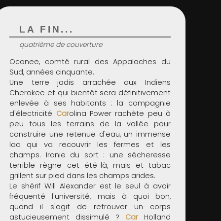
LA FIN...
quatrième de couverture
Oconee, comté rural des Appalaches du
Sud, années cinquante.
Une terre jadis arrachée aux Indiens
Cherokee et qui bientôt sera définitivement
enlevée à ses habitants : la compagnie
d'électricité
Car
olina Power rachète peu à
peu tous les terrains de la vallée pour
construire une retenue d'eau, un immense
lac qui va recouvrir les fermes et les
champs. Ironie du sort : une sécheresse
terrible règne cet été-là, maïs et tabac
grillent sur pied dans les champs arides.
Le shérif Will Alexander est le seul à avoir
fréquenté l'université, mais à quoi bon,
quand il s'agit de retrouver un corps
astucieusement dissimulé ?
Car
Holland