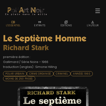
☰
MENU_BOOK
FORMAT_QUOTE
LIBRARY_BOOKS
PERSON
L'ESSENTIEL
EXTRAITS
ÉDITIONS
L'AUTEUR
Le Septième Homme
Richard Stark
ACCUEIL
première édition :
TROMBINO
Gallimard / Série Noire – 1966
traduction (anglais) : Simone Hilling
INDEX
POLAR URBAIN
CRIME ORGANISÉ
CRIMINEL
ANNÉES 1960
RECHERCHE
MOINS DE 250 PAGES
BLOG
LIENS & FESTIVALS
UN POLAR AU HASARD