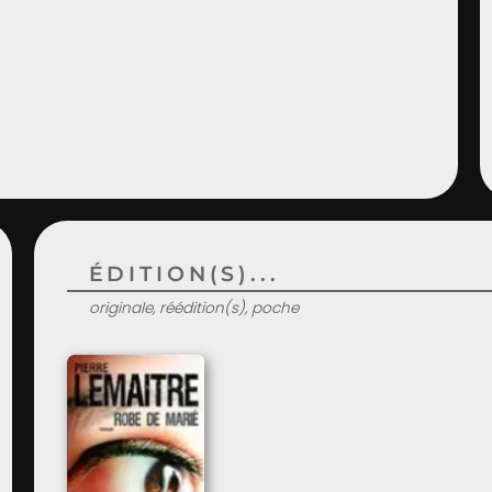
ÉDITION(S)...
originale, réédition(s), poche