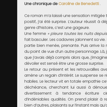
Une chronique de
Caroline de Benedetti
.
Ce roman m’a laissé une sensation mitigée t
positif, j’ai été surprise. L’auteur réussit à
genre d’histoire, c’est une gageure.
Une femme
« pleure toutes les nuits depuis 
fait basculer. Les cadavres jalonnent sa vie
partie bien menée, prenante. Puis arrive la 
du point de vue d’un autre personnage. Là, 
que j’avais déjà compris alors que, j’imagi
dévoiler est sensé être une grosse surprise.
Le retour au présent et les retrouvailles av
amène un regain d’intérêt. Le suspense se réin
habiles. Le lecteur vit en totale empathie 
déchéance, cherchant lui aussi à dénouer
divertissement à tendance écriture c
d’indéniables qualités. On prend plaisir à
bien d’autres, plaisants sur l’instant mais qu’