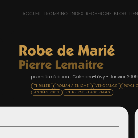
ACCUEIL
TROMBINO
INDEX
RECHERCHE
BLOG
LIE
Robe de Marié
Pierre Lemaitre
première édition : Calmann-Lévy - Janvier 2009
THRILLER
ROMAN À ÉNIGME
VENGEANCE
PSYCHO
ANNÉES 2000
ENTRE 250 ET 400 PAGES