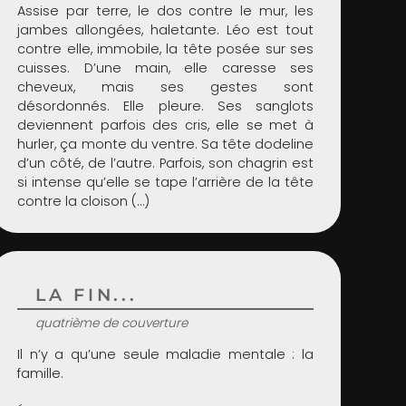
Assise par terre, le dos contre le mur, les
jambes allongées, haletante. Léo est tout
contre elle, immobile, la tête posée sur ses
cuisses. D’une main, elle caresse ses
cheveux, mais ses gestes sont
désordonnés. Elle pleure. Ses sanglots
deviennent parfois des cris, elle se met à
hurler, ça monte du ventre. Sa tête dodeline
d’un côté, de l’autre. Parfois, son chagrin est
si intense qu’elle se tape l’arrière de la tête
contre la cloison (…)
LA FIN...
quatrième de couverture
Il n’y a qu’une seule maladie mentale : la
famille.