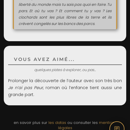
liberté du monde mais tu sais pas quoi en faire. Tu
pars. Et où tu vas ? Et comment tu y vas ? Les
clochards sont les plus libres de la terre et ils
crèvent congelés sur les bancs des parcs.
VOUS AVEZ AIMÉ...
quelques pistes à explorer, ou pas...
Prolonger la découverte de l’auteur avec son très bon
Je n’ai pas Peur
, roman où l’enfance tient aussi une
grande part.
en savoir plus sur
les datas
ou consulter les
mentions
chat
légales