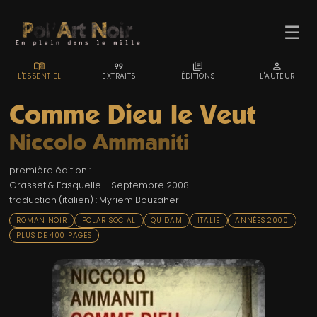
☰
MENU_BOOK
FORMAT_QUOTE
LIBRARY_BOOKS
PERSON
L'ESSENTIEL
EXTRAITS
ÉDITIONS
L'AUTEUR
Comme Dieu le Veut
Niccolo Ammaniti
ACCUEIL
première édition :
TROMBINO
Grasset & Fasquelle – Septembre 2008
traduction (italien) : Myriem Bouzaher
INDEX
ROMAN NOIR
POLAR SOCIAL
QUIDAM
ITALIE
ANNÉES 2000
RECHERCHE
PLUS DE 400 PAGES
BLOG
LIENS & FESTIVALS
UN POLAR AU HASARD