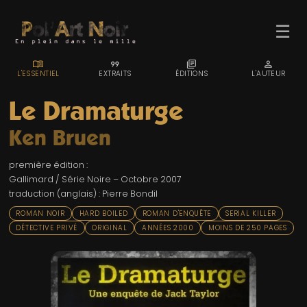
☰
MENU_BOOK
FORMAT_QUOTE
LIBRARY_BOOKS
PERSON
L'ESSENTIEL
EXTRAITS
ÉDITIONS
L'AUTEUR
Le Dramaturge
Ken Bruen
ACCUEIL
première édition :
TROMBINO
Gallimard / Série Noire – Octobre 2007
traduction (anglais) : Pierre Bondil
INDEX
ROMAN NOIR
HARD BOILED
ROMAN D'ENQUÊTE
SERIAL KILLER
RECHERCHE
DÉTECTIVE PRIVÉ
ORIGINAL
ANNÉES 2000
MOINS DE 250 PAGES
BLOG
LIENS & FESTIVALS
UN POLAR AU HASARD