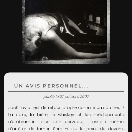
ADMIN
UN AVIS PERSONNEL...
publié le 27 octobre 2007
Jack Taylor est de retour, propre comme un sou neuf !
La coke, la bière, le whiskey et les médicaments
n’embrument plus son cerveau. Il essaie même
d’arrêter de fumer. Serait-il sur le point de devenir