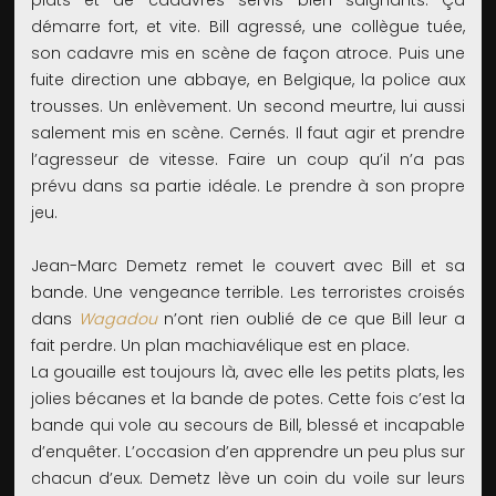
plats et de cadavres servis bien saignants. Ça
démarre fort, et vite. Bill agressé, une collègue tuée,
son cadavre mis en scène de façon atroce. Puis une
fuite direction une abbaye, en Belgique, la police aux
trousses. Un enlèvement. Un second meurtre, lui aussi
salement mis en scène. Cernés. Il faut agir et prendre
l’agresseur de vitesse. Faire un coup qu’il n’a pas
prévu dans sa partie idéale. Le prendre à son propre
jeu.
Jean-Marc Demetz remet le couvert avec Bill et sa
bande. Une vengeance terrible. Les terroristes croisés
dans
Wagadou
n’ont rien oublié de ce que Bill leur a
fait perdre. Un plan machiavélique est en place.
La gouaille est toujours là, avec elle les petits plats, les
jolies bécanes et la bande de potes. Cette fois c’est la
bande qui vole au secours de Bill, blessé et incapable
d’enquêter. L’occasion d’en apprendre un peu plus sur
chacun d’eux. Demetz lève un coin du voile sur leurs