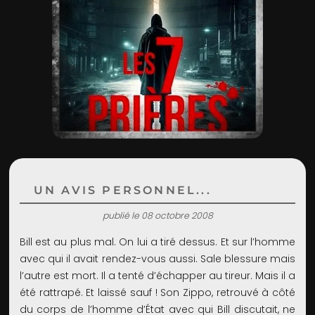
ADMIN
UN AVIS PERSONNEL...
publié le 08 octobre 2008
Bill est au plus mal. On lui a tiré dessus. Et sur l’homme
avec qui il avait rendez-vous aussi. Sale blessure mais
l’autre est mort. Il a tenté d’échapper au tireur. Mais il a
été rattrapé. Et laissé sauf ! Son Zippo, retrouvé à côté
du corps de l’homme d’État avec qui Bill discutait, ne