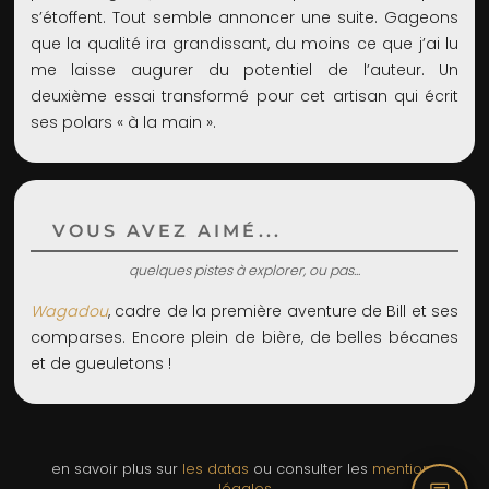
s’étoffent. Tout semble annoncer une suite. Gageons
que la qualité ira grandissant, du moins ce que j’ai lu
me laisse augurer du potentiel de l’auteur. Un
deuxième essai transformé pour cet artisan qui écrit
ses polars « à la main ».
VOUS AVEZ AIMÉ...
quelques pistes à explorer, ou pas...
Wagadou
, cadre de la première aventure de Bill et ses
comparses. Encore plein de bière, de belles bécanes
et de gueuletons !
en savoir plus sur
les datas
ou consulter les
mentions
légales