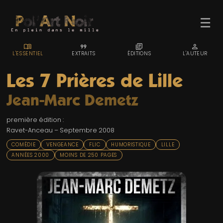
☰
MENU_BOOK
FORMAT_QUOTE
LIBRARY_BOOKS
PERSON
L'ESSENTIEL
EXTRAITS
ÉDITIONS
L'AUTEUR
Les 7 Prières de Lille
Jean-Marc Demetz
ACCUEIL
première édition :
TROMBINO
Ravet-Anceau – Septembre 2008
INDEX
COMÉDIE
VENGEANCE
FLIC
HUMORISTIQUE
LILLE
ANNÉES 2000
MOINS DE 250 PAGES
RECHERCHE
BLOG
LIENS & FESTIVALS
UN POLAR AU HASARD