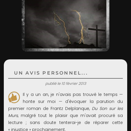
ADMIN
UN AVIS PERSONNEL...
publié le 10 février 2013
Il y a un an, je n'avais pas trouvé le temps —
honte sur moi — d'évoquer la parution du
premier roman de Frantz Delplanque,
Du Son sur les
Murs
, malgré tout le plaisir que m'avait procuré sa
lecture ; sans doute tenterai-je de réparer cette
« injustice » prochainement.