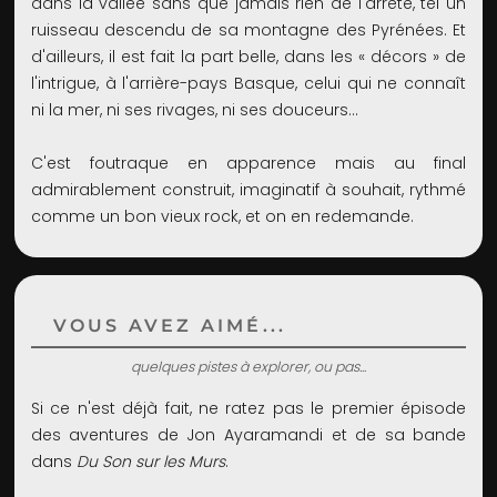
dans la vallée sans que jamais rien de l'arrête, tel un
ruisseau descendu de sa montagne des Pyrénées. Et
d'ailleurs, il est fait la part belle, dans les « décors » de
l'intrigue, à l'arrière-pays Basque, celui qui ne connaît
ni la mer, ni ses rivages, ni ses douceurs…
C'est foutraque en apparence mais au final
admirablement construit, imaginatif à souhait, rythmé
comme un bon vieux rock, et on en redemande.
VOUS AVEZ AIMÉ...
quelques pistes à explorer, ou pas...
Si ce n'est déjà fait, ne ratez pas le premier épisode
des aventures de Jon Ayaramandi et de sa bande
dans
Du Son sur les Murs
.