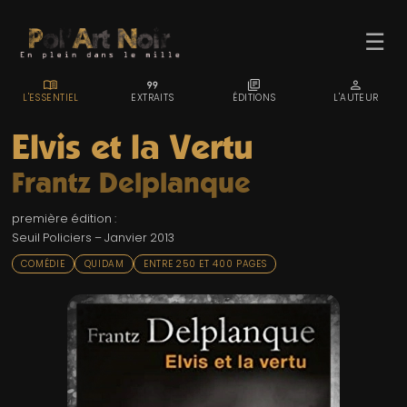
☰
MENU_BOOK
FORMAT_QUOTE
LIBRARY_BOOKS
PERSON
L'ESSENTIEL
EXTRAITS
ÉDITIONS
L'AUTEUR
Elvis et la Vertu
Frantz Delplanque
ACCUEIL
première édition :
TROMBINO
Seuil Policiers – Janvier 2013
INDEX
COMÉDIE
QUIDAM
ENTRE 250 ET 400 PAGES
RECHERCHE
BLOG
LIENS & FESTIVALS
UN POLAR AU HASARD