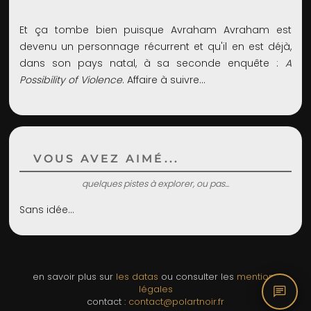
Et ça tombe bien puisque Avraham Avraham est
devenu un personnage récurrent et qu'il en est déjà,
dans son pays natal, à sa seconde enquête :
A
Possibility of Violence
. Affaire à suivre…
VOUS AVEZ AIMÉ...
quelques pistes à explorer, ou pas...
Sans idée...
en savoir plus sur
les datas
ou consulter les
mentions
chat
légales
contact :
contact@polartnoir.fr