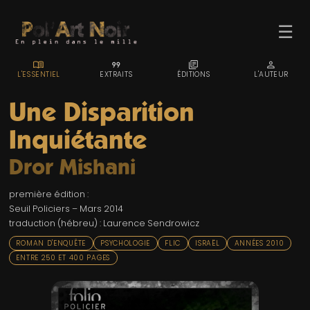
☰
MENU_BOOK
FORMAT_QUOTE
LIBRARY_BOOKS
PERSON
L'ESSENTIEL
EXTRAITS
ÉDITIONS
L'AUTEUR
Une Disparition
Inquiétante
ACCUEIL
Dror Mishani
TROMBINO
première édition :
INDEX
Seuil Policiers – Mars 2014
traduction (hébreu) : Laurence Sendrowicz
RECHERCHE
ROMAN D'ENQUÊTE
PSYCHOLOGIE
FLIC
ISRAËL
ANNÉES 2010
BLOG
ENTRE 250 ET 400 PAGES
LIENS & FESTIVALS
UN POLAR AU HASARD