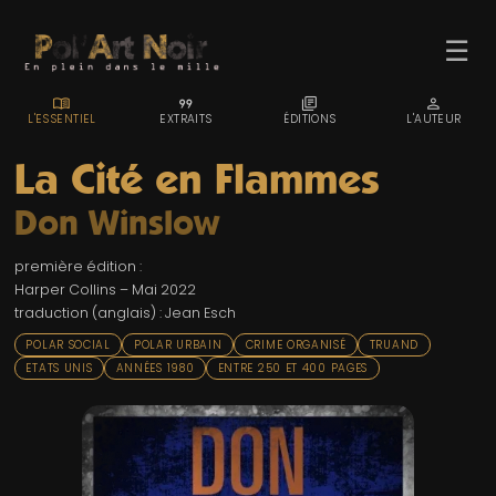
☰
MENU_BOOK
FORMAT_QUOTE
LIBRARY_BOOKS
PERSON
L'ESSENTIEL
EXTRAITS
ÉDITIONS
L'AUTEUR
La Cité en Flammes
Don Winslow
ACCUEIL
première édition :
TROMBINO
Harper Collins – Mai 2022
traduction (anglais) : Jean Esch
INDEX
POLAR SOCIAL
POLAR URBAIN
CRIME ORGANISÉ
TRUAND
RECHERCHE
ETATS UNIS
ANNÉES 1980
ENTRE 250 ET 400 PAGES
BLOG
LIENS & FESTIVALS
UN POLAR AU HASARD