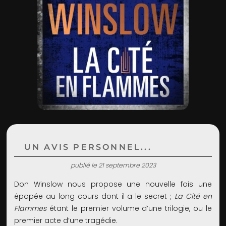
ADMIN
UN AVIS PERSONNEL...
publié le 21 septembre 2023
Don Winslow nous propose une nouvelle fois une
épopée au long cours dont il a le secret ;
La Cité en
Flammes
étant le premier volume d’une trilogie, ou le
premier acte d’une tragédie.