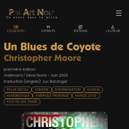
☰
MENU_BOOK
FORMAT_QUOTE
LIBRARY_BOOKS
PERSON
L'ESSENTIEL
EXTRAITS
ÉDITIONS
L'AUTEUR
Un Blues de Coyote
Christopher Moore
ACCUEIL
première édition :
TROMBINO
Gallimard / Série Noire – Juin 2003
traduction (anglais) : Luc Baranger
INDEX
POLAR SOCIAL
COMÉDIE
DISCRIMINATION
QUIDAM
RECHERCHE
HUMORISTIQUE
AMÉRIQUE PROFONDE
ANNÉES 2000
PLUS DE 400 PAGES
BLOG
LIENS & FESTIVALS
UN POLAR AU HASARD