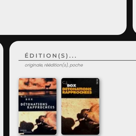
ÉDITION(S)...
originale, réédition(s), poche