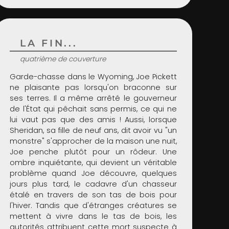
LA FIN...
quatrième de couverture
Garde-chasse dans le Wyoming, Joe Pickett
ne plaisante pas lorsqu'on braconne sur
ses terres. Il a même arrêté le gouverneur
de l'État qui pêchait sans permis, ce qui ne
lui vaut pas que des amis ! Aussi, lorsque
Sheridan, sa fille de neuf ans, dit avoir vu "un
monstre" s'approcher de la maison une nuit,
Joe penche plutôt pour un rôdeur. Une
ombre inquiétante, qui devient un véritable
problème quand Joe découvre, quelques
jours plus tard, le cadavre d'un chasseur
étalé en travers de son tas de bois pour
l'hiver. Tandis que d'étranges créatures se
mettent à vivre dans le tas de bois, les
autorités attribuent cette mort suspecte à