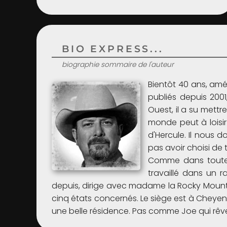
BIO EXPRESS...
biographie sommaire de l'auteur
Bientôt 40 ans, amé
publiés depuis 200
Ouest, il a su mett
monde peut à loisir
d'Hercule. Il nous d
pas avoir choisi de t
Comme dans toute b
travaillé dans un ra
depuis, dirige avec madame la Rocky Mounta
cinq états concernés. Le siège est à Cheyen
une belle résidence. Pas comme Joe qui rêver