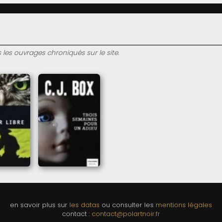
s les ouvrages chroniqués sur le site.
en savoir plus sur
les datas
ou consulter les
mentions légales
contact :
contact@polartnoir.fr