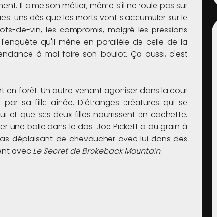
t. Il aime son métier, même s'il ne roule pas sur
lques-uns dès que les morts vont s'accumuler sur le
s pots-de-vin, les compromis, malgré les pressions
 l'enquête qu'il mène en parallèle de celle de la
tendance à mal faire son boulot. Ça aussi, c'est
 en forêt. Un autre venant agoniser dans la cour
ar sa fille aînée. D'étranges créatures qui se
ui et que ses deux filles nourrissent en cachette.
rer une balle dans le dos. Joe Pickett a du grain à
 pas déplaisant de chevaucher avec lui dans des
ent avec
Le Secret de Brokeback Mountain
.