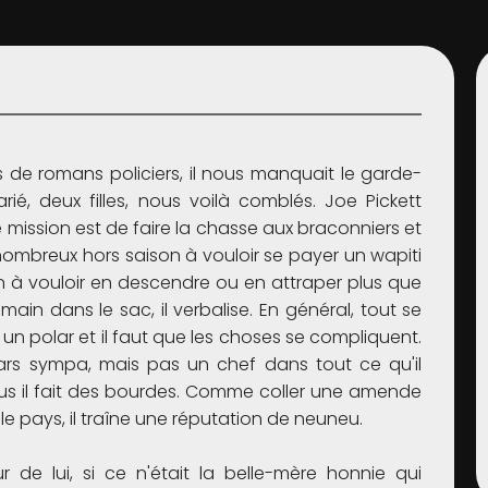
s de romans policiers, il nous manquait le garde-
arié, deux filles, nous voilà comblés. Joe Pickett
e mission est de faire la chasse aux braconniers et
 nombreux hors saison à vouloir se payer un wapiti
 à vouloir en descendre ou en attraper plus que
a main dans le sac, il verbalise. En général, tout se
 un polar et il faut que les choses se compliquent.
ars sympa, mais pas un chef dans tout ce qu'il
 plus il fait des bourdes. Comme coller une amende
e pays, il traîne une réputation de neuneu.
r de lui, si ce n'était la belle-mère honnie qui