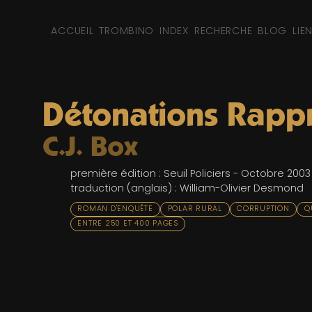
ACCUEIL
TROMBINO
INDEX
RECHERCHE
BLOG
LIE
Détonations Rapp
C.J. Box
première édition : Seuil Policiers - Octobre 2003
traduction (anglais) : William-Olivier Desmond
ROMAN D'ENQUÊTE
POLAR RURAL
CORRUPTION
Q
ENTRE 250 ET 400 PAGES