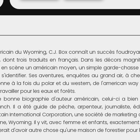
ricain du Wyoming, C.J. Box connaît un succès foudroyan
1, dont trois traduits en français. Dans les décors mag
re en scène un américain moyen, un simple garde-chasse qu
 s'identifier. Ses aventures, enquêtes au grand air, à ch
onne à la fois du polar et du western, de l'american way o
ravailler pour les eaux et forêts.
onne biographie d'auteur américain, celui-ci a bien b
nch. Il a été guide de pêche, arpenteur, journaliste, édit
in International Corporation, une société de marketing
ne, Wyoming. Il y vit, avec femme et enfants, exactement
ait d'avoir autre chose qu'une maison de forestier pour lo