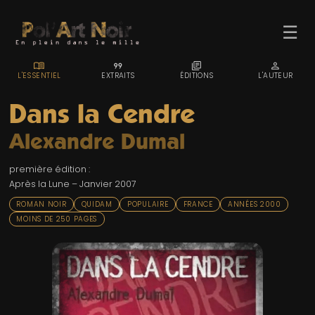
☰
MENU_BOOK
FORMAT_QUOTE
LIBRARY_BOOKS
PERSON
L'ESSENTIEL
EXTRAITS
ÉDITIONS
L'AUTEUR
Dans la Cendre
Alexandre Dumal
ACCUEIL
première édition :
TROMBINO
Après la Lune – Janvier 2007
INDEX
ROMAN NOIR
QUIDAM
POPULAIRE
FRANCE
ANNÉES 2000
MOINS DE 250 PAGES
RECHERCHE
BLOG
LIENS & FESTIVALS
UN POLAR AU HASARD