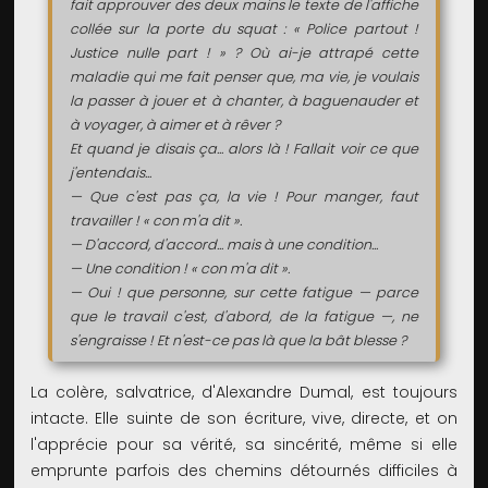
fait approuver des deux mains le texte de l'affiche
collée sur la porte du squat : « Police partout !
Justice nulle part ! » ? Où ai-je attrapé cette
maladie qui me fait penser que, ma vie, je voulais
la passer à jouer et à chanter, à baguenauder et
à voyager, à aimer et à rêver ?
Et quand je disais ça... alors là ! Fallait voir ce que
j'entendais...
— Que c'est pas ça, la vie ! Pour manger, faut
travailler ! « con m'a dit ».
— D'accord, d'accord... mais à une condition...
— Une condition ! « con m'a dit ».
— Oui ! que personne, sur cette fatigue — parce
que le travail c'est, d'abord, de la fatigue —, ne
s'engraisse ! Et n'est-ce pas là que la bât blesse ?
La colère, salvatrice, d'Alexandre Dumal, est toujours
intacte. Elle suinte de son écriture, vive, directe, et on
l'apprécie pour sa vérité, sa sincérité, même si elle
emprunte parfois des chemins détournés difficiles à