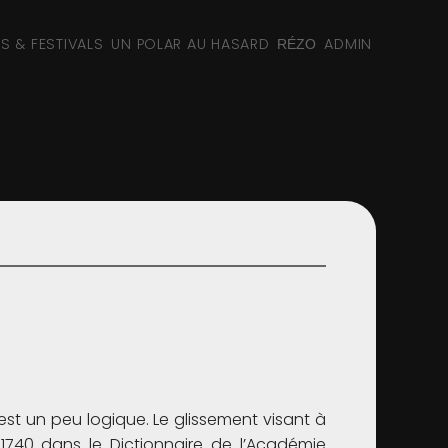
NS & FESTIVALS
UN POLAR AU HASARD
ADMIN
RÉZO
’est un peu logique. Le glissement visant à
 1740 dans le Dictionnaire de l’Académie