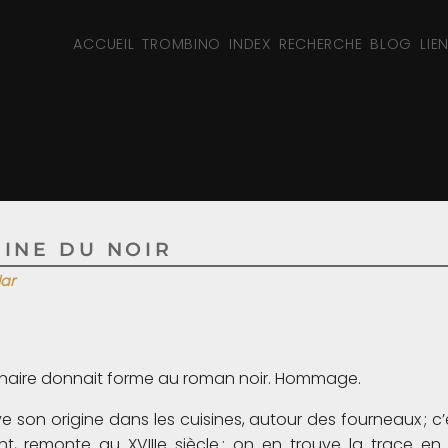
ACCUEIL
TROMBINO
INDEX
RECHERCHE
BLOG
LIE
GINE DU NOIR
lar
sionnaire donnait forme au roman noir. Hommage.
ouve son origine dans les cuisines, autour des fourneaux ; c
t, remonte au XVIIIe siècle ; on en trouve la trace en