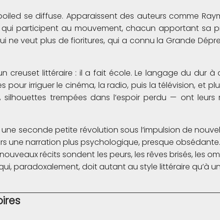
-boiled se diffuse. Apparaissent des auteurs comme Raym
 qui participent au mouvement, chacun apportant sa pr
 ne veut plus de fioritures, qui a connu la Grande Dépres
 creuset littéraire : il a fait école. Le langage du dur à
ur irriguer le cinéma, la radio, puis la télévision, et plu
, silhouettes trempées dans l’espoir perdu — ont leur
vit une seconde petite révolution sous l’impulsion de nouv
e vers une narration plus psychologique, presque obsédant
uveaux récits sondent les peurs, les rêves brisés, les omb
 qui, paradoxalement, doit autant au style littéraire qu’à un
ires