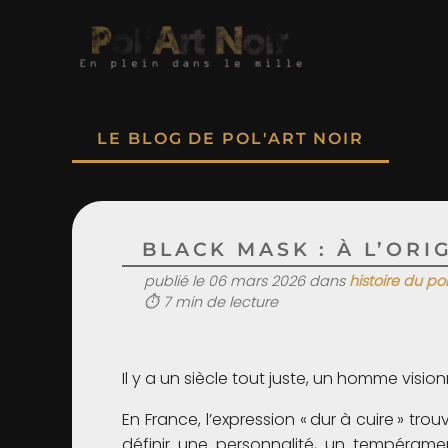
LE BLOG DE POL'ART NOIR
BLACK MASK : À L’ORI
publié le 06 mars 2026 dans
histoire du po
⏱ 7 min de lecture
Il y a un siècle tout juste, un homme vi
En France, l’expression « dur à cuire » tr
définir une personnalité, un tempéramen