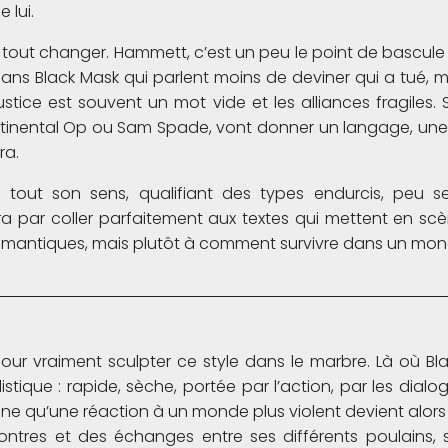
 lui.
a tout changer. Hammett, c’est un peu le point de bascule
es dans Black Mask qui parlent moins de deviner qui a tué, 
ustice est souvent un mot vide et les alliances fragiles.
ntinental Op ou Sam Spade, vont donner un langage, une
ra.
 tout son sens, qualifiant des types endurcis, peu se
ira par coller parfaitement aux textes qui mettent en 
omantiques, mais plutôt à comment survivre dans un mond
pour vraiment sculpter ce style dans le marbre. Là où B
tique : rapide, sèche, portée par l’action, par les dialog
rigine qu’une réaction à un monde plus violent devient alor
ntres et des échanges entre ses différents poulains, s