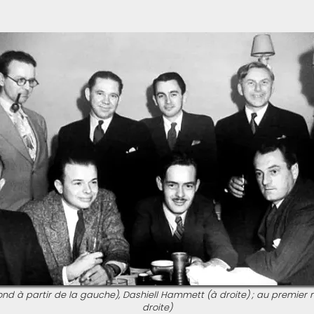
 à partir de la gauche), Dashiell Hammett (à droite) ; au premier 
droite)