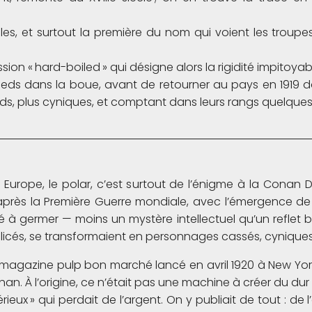
les, et surtout la première du nom qui voient les troupe
sion « hard-boiled » qui désigne alors la rigidité impitoyab
pieds dans la boue, avant de retourner au pays en 1919
oids, plus cyniques, et comptant dans leurs rangs quelqu
n Europe, le polar, c’est surtout de l’énigme à la Conan
s la Première Guerre mondiale, avec l’émergence de la 
ermer — moins un mystère intellectuel qu’un reflet bru
licés, se transformaient en personnages cassés, cyniques, 
 magazine pulp bon marché lancé en avril 1920 à New York
han. À l’origine, ce n’était pas une machine à créer du dur
sérieux » qui perdait de l’argent. On y publiait de tout : d