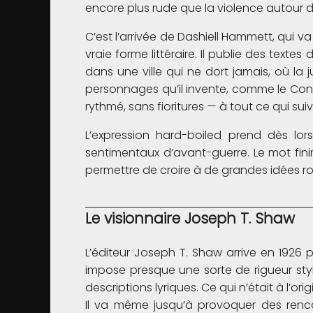
encore plus rude que la violence autour de
C’est l’arrivée de Dashiell Hammett, qui v
vraie forme littéraire. Il publie des text
dans une ville qui ne dort jamais, où la j
personnages qu’il invente, comme le Co
rythmé, sans fioritures — à tout ce qui suiv
L’expression hard-boiled prend dès lors
sentimentaux d’avant-guerre. Le mot fin
permettre de croire à de grandes idées r
Le visionnaire Joseph T. Shaw
L’éditeur Joseph T. Shaw arrive en 1926 
impose presque une sorte de rigueur stylis
descriptions lyriques. Ce qui n’était à l’o
Il va même jusqu’à provoquer des renco