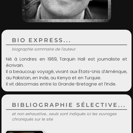
ADMIN
BIO EXPRESS...
biographie sommaire de l'auteur
Né à Londres en 1969, Tarquin Hall est journaliste et
écrivain.
Il a beaucoup voyagé, vivant aux États-Unis d’Amérique,
au Pakistan, en Inde, au Kenya et en Turquie.
Il vit désormais entre la Grande-Bretagne et l’Inde.
BIBLIOGRAPHIE SÉLECTIVE...
et non exhaustive... seuls sont indiqués ici les ouvrages
chroniqués sur le site