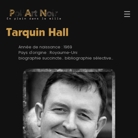
☰
Tarquin Hall
Année de naissance : 1969
Pays d'origine : Royaume-Uni
biographie succincte... bibliographie sélective...
ACCUEIL
TROMBINO
INDEX
RECHERCHE
BLOG
LIENS & FESTIVALS
UN POLAR AU HASARD