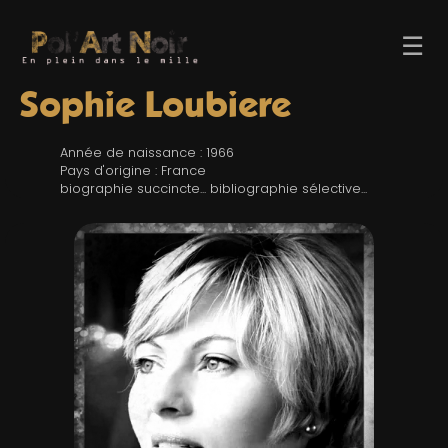
☰
Sophie Loubiere
Année de naissance : 1966
Pays d'origine : France
biographie succincte... bibliographie sélective...
ACCUEIL
TROMBINO
INDEX
RECHERCHE
BLOG
LIENS & FESTIVALS
UN POLAR AU HASARD