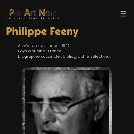
☰
Philippe Feeny
Année de naissance : 1927
Pays d'origine : France
biographie succincte... bibliographie sélective...
ACCUEIL
TROMBINO
INDEX
RECHERCHE
BLOG
LIENS & FESTIVALS
UN POLAR AU HASARD