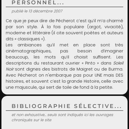
PERSONNEL...
publié le 13 décembre 2007
Ce que je peux dire de Pécherot c’est qu’il m’a charmé
par son style. À la fois populaire (argot, vivacité),
moderne et littéraire (il cite souvent poètes et auteurs
dits « classiques »).
Les ambiances qu’il met en place sont très
cinématographiques, pas besoin d’imaginer
beaucoup, les mots qu’il choisit suffisent. Les
descriptions du restaurant ouvrier « Pinto » dans
Soleil
Noir
sont dignes des bistrots de Maigret ou de Burma.
Avec Pécherot on n'embarque pas pour UNE mais DES
histoires, et souvent c’est la grande Histoire, celle avec
une majuscule, qui sert de toile de fond à la petite.
BIBLIOGRAPHIE SÉLECTIVE...
et non exhaustive... seuls sont indiqués ici les ouvrages
chroniqués sur le site