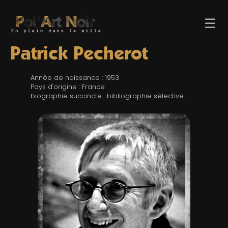
☰
Patrick Pecherot
Année de naissance : 1953
Pays d'origine : France
biographie succincte... bibliographie sélective...
ACCUEIL
TROMBINO
INDEX
RECHERCHE
BLOG
LIENS & FESTIVALS
UN POLAR AU HASARD