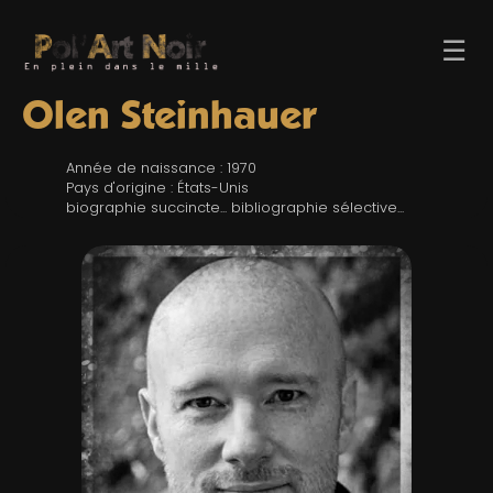
☰
Olen Steinhauer
Année de naissance : 1970
Pays d'origine : États-Unis
biographie succincte... bibliographie sélective...
ACCUEIL
TROMBINO
INDEX
RECHERCHE
BLOG
LIENS & FESTIVALS
UN POLAR AU HASARD