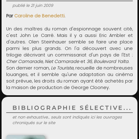
publié le 21 juin 2009
Par
Caroline de Benedetti
.
Un des maîtres du roman d'espionnage souvent cité,
c'est John Le Carré. Mais il y a aussi Eric Ambler et
d'autres. Olen Steinhauer semble se faire une place
parmi les plus grands. On l'a découvert avec une
trilogie décrivant un commissariat d'un pays de l'Est :
Cher Camarade
,
Niet Camarade
et
36, Boulevard Yalta
.
Son dernier roman,
Le Touriste
, recueille de nombreuses
louanges, et il semble qu'une adaptation au cinéma
soit prévue, les droits du roman ayant été achetés par
la maison de production de George Clooney.
BIBLIOGRAPHIE SÉLECTIVE...
et non exhaustive... seuls sont indiqués ici les ouvrages
chroniqués sur le site