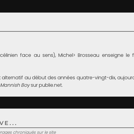
célinien face au sens), Michel> Brosseau enseigne le 
alternatif au début des années quatre-vingt-dix, aujourd’
Mannish Boy
sur publie.net.
E...
uvrages chroniqués sur le site