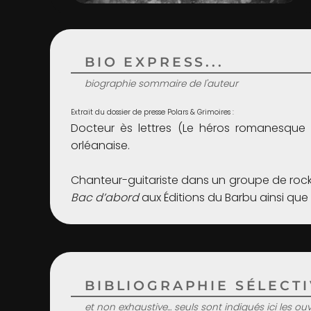
BIO EXPRESS...
biographie sommaire de l'auteur
Extrait du dossier de presse Polars & Grimoires :
Docteur ès lettres (Le héros romanesque 
orléanaise.
Chanteur-guitariste dans un groupe de rock 
Bac d’abord
aux Éditions du Barbu ainsi que
BIBLIOGRAPHIE SÉLECTIV
et non exhaustive... seuls sont indiqués ici les o