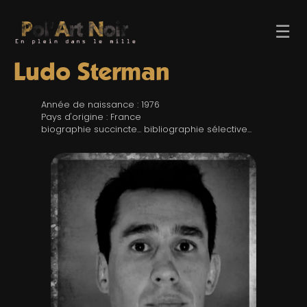
☰
Ludo Sterman
Année de naissance : 1976
Pays d'origine : France
biographie succincte... bibliographie sélective...
ACCUEIL
TROMBINO
INDEX
RECHERCHE
BLOG
LIENS & FESTIVALS
UN POLAR AU HASARD