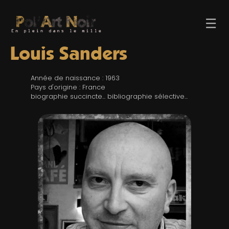
☰
Louis Sanders
Année de naissance : 1963
Pays d'origine : France
biographie succincte... bibliographie sélective...
ACCUEIL
TROMBINO
INDEX
RECHERCHE
BLOG
LIENS & FESTIVALS
UN POLAR AU HASARD