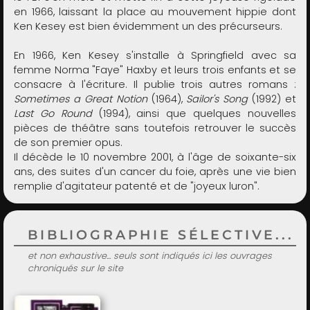
en 1966, laissant la place au mouvement hippie dont
Ken Kesey est bien évidemment un des précurseurs.
En 1966, Ken Kesey s'installe à Springfield avec sa
femme Norma "Faye" Haxby et leurs trois enfants et se
consacre à l'écriture. Il publie trois autres romans :
Sometimes a Great Notion
(1964),
Sailor's Song
(1992) et
Last Go Round
(1994), ainsi que quelques nouvelles
pièces de théâtre sans toutefois retrouver le succès
de son premier opus.
Il décède le 10 novembre 2001, à l'âge de soixante-six
ans, des suites d'un cancer du foie, après une vie bien
remplie d'agitateur patenté et de "joyeux luron".
BIBLIOGRAPHIE SÉLECTIVE...
et non exhaustive... seuls sont indiqués ici les ouvrages
chroniqués sur le site