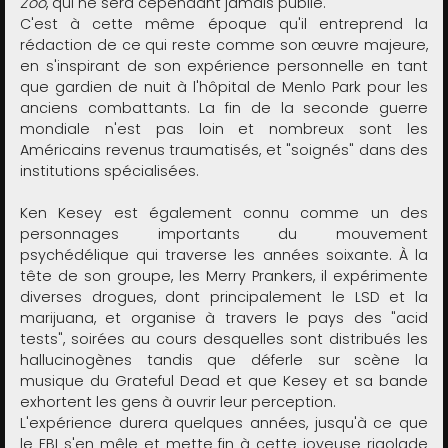
Zoo
, qui ne sera cependant jamais publié.
C'est à cette même époque qu'il entreprend la
rédaction de ce qui reste comme son œuvre majeure,
en s'inspirant de son expérience personnelle en tant
que gardien de nuit à l'hôpital de Menlo Park pour les
anciens combattants. La fin de la seconde guerre
mondiale n'est pas loin et nombreux sont les
Américains revenus traumatisés, et "soignés" dans des
institutions spécialisées.
Ken Kesey est également connu comme un des
personnages importants du mouvement
psychédélique qui traverse les années soixante. À la
tête de son groupe, les Merry Prankers, il expérimente
diverses drogues, dont principalement le LSD et la
marijuana, et organise à travers le pays des "acid
tests", soirées au cours desquelles sont distribués les
hallucinogènes tandis que déferle sur scène la
musique du Grateful Dead et que Kesey et sa bande
exhortent les gens à ouvrir leur perception.
L'expérience durera quelques années, jusqu'à ce que
le FBI s'en mêle et mette fin à cette joyeuse rigolade