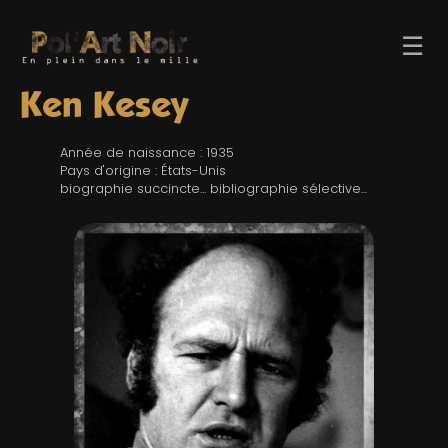
☰
Ken Kesey
Année de naissance : 1935
Pays d'origine : États-Unis
biographie succincte... bibliographie sélective...
ACCUEIL
TROMBINO
INDEX
RECHERCHE
BLOG
LIENS & FESTIVALS
UN POLAR AU HASARD