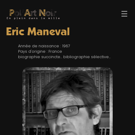
☰
Éric Maneval
Année de naissance : 1967
Pays d'origine : France
biographie succincte... bibliographie sélective...
ACCUEIL
TROMBINO
INDEX
RECHERCHE
BLOG
LIENS & FESTIVALS
UN POLAR AU HASARD