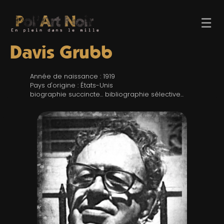
☰
Davis Grubb
Année de naissance : 1919
Pays d'origine : États-Unis
biographie succincte... bibliographie sélective...
ACCUEIL
TROMBINO
INDEX
RECHERCHE
BLOG
LIENS & FESTIVALS
UN POLAR AU HASARD