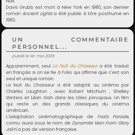
Nuit.
Davis Grubb est mort à New York en 1980, son dernier
roman
Ancient Lights
a été publié à titre posthume en
1982.
UN COMMENTAIRE
PERSONNEL...
publié le 1er mai 2006
Apparemment, seul
La Nuit du Chasseur
a été traduit
en français si on se fie à Folio qui affirme que c'est son
seul et unique roman.
La Nuit du Chasseur a été adapté au cinéma par
Charles Laughton , avec Robert Mitchum , Shelley
Winters et Lilian Gish dans les rôles principaux. Un film
qui reste un des grands classiques du cinéma
américain.
L'adaptation cinématographique de
Fool's Parade
,
connu aussi sous le nom de
Dynamite Man From Glory
Jail
n'a pas de version française.