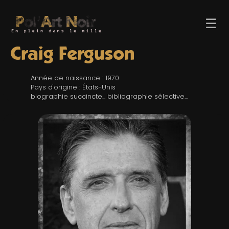
☰
Craig Ferguson
Année de naissance : 1970
Pays d'origine : États-Unis
biographie succincte... bibliographie sélective...
ACCUEIL
TROMBINO
INDEX
RECHERCHE
BLOG
LIENS & FESTIVALS
UN POLAR AU HASARD