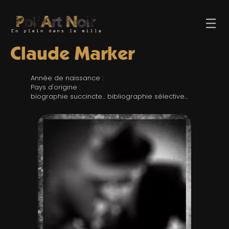
☰
Claude Marker
Année de naissance :
Pays d'origine :
biographie succincte... bibliographie sélective...
ACCUEIL
TROMBINO
INDEX
RECHERCHE
BLOG
LIENS & FESTIVALS
UN POLAR AU HASARD