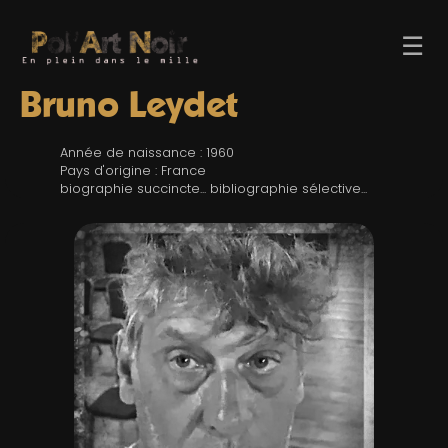
☰
Bruno Leydet
Année de naissance : 1960
Pays d'origine : France
biographie succincte... bibliographie sélective...
ACCUEIL
TROMBINO
INDEX
RECHERCHE
BLOG
LIENS & FESTIVALS
UN POLAR AU HASARD