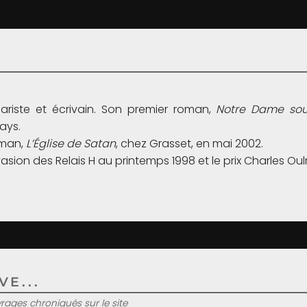
nariste et écrivain. Son premier roman,
Notre Dame sou
ays.
oman,
L’Église de Satan
, chez Grasset, en mai 2002.
vasion des Relais H au printemps 1998 et le prix Charles O
E...
uvrages chroniqués sur le site