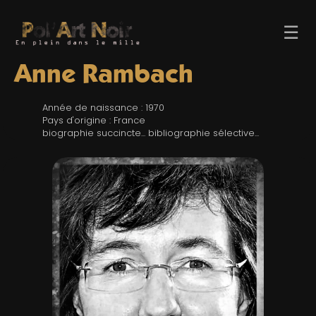
☰
Anne Rambach
Année de naissance : 1970
Pays d'origine : France
biographie succincte... bibliographie sélective...
ACCUEIL
TROMBINO
INDEX
RECHERCHE
BLOG
LIENS & FESTIVALS
UN POLAR AU HASARD