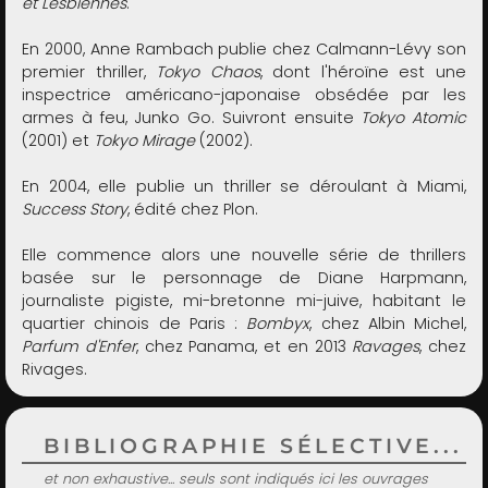
et Lesbiennes
.
En 2000, Anne Rambach publie chez Calmann-Lévy son
premier thriller,
Tokyo Chaos
, dont l'héroïne est une
inspectrice américano-japonaise obsédée par les
armes à feu, Junko Go. Suivront ensuite
Tokyo Atomic
(2001) et
Tokyo Mirage
(2002).
En 2004, elle publie un thriller se déroulant à Miami,
Success Story
, édité chez Plon.
Elle commence alors une nouvelle série de thrillers
basée sur le personnage de Diane Harpmann,
journaliste pigiste, mi-bretonne mi-juive, habitant le
quartier chinois de Paris :
Bombyx
, chez Albin Michel,
Parfum d'Enfer
, chez Panama, et en 2013
Ravages
, chez
Rivages.
BIBLIOGRAPHIE SÉLECTIVE...
et non exhaustive... seuls sont indiqués ici les ouvrages