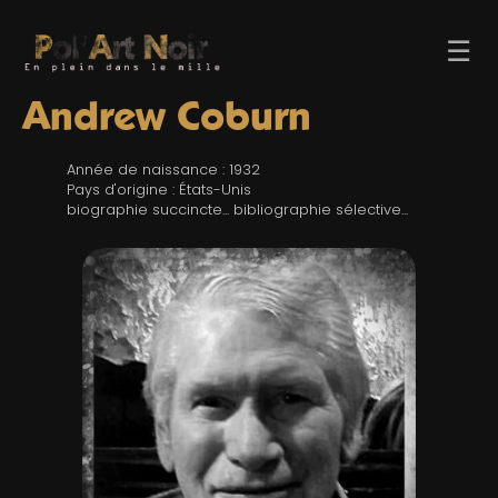
☰
Andrew Coburn
Année de naissance : 1932
Pays d'origine : États-Unis
biographie succincte... bibliographie sélective...
ACCUEIL
TROMBINO
INDEX
RECHERCHE
BLOG
LIENS & FESTIVALS
UN POLAR AU HASARD