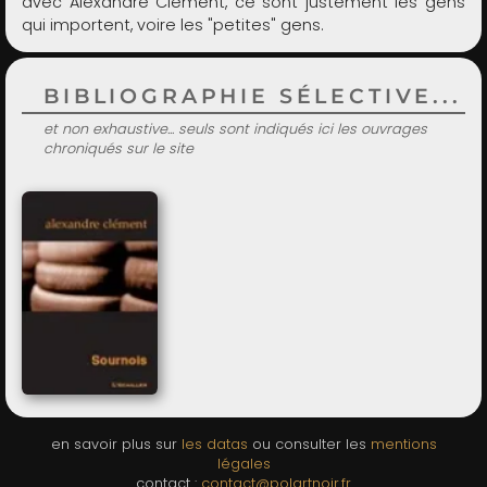
avec Alexandre Clément, ce sont justement les gens
qui importent, voire les "petites" gens.
BIBLIOGRAPHIE SÉLECTIVE...
et non exhaustive... seuls sont indiqués ici les ouvrages
chroniqués sur le site
en savoir plus sur
les datas
ou consulter les
mentions
légales
contact :
contact@polartnoir.fr