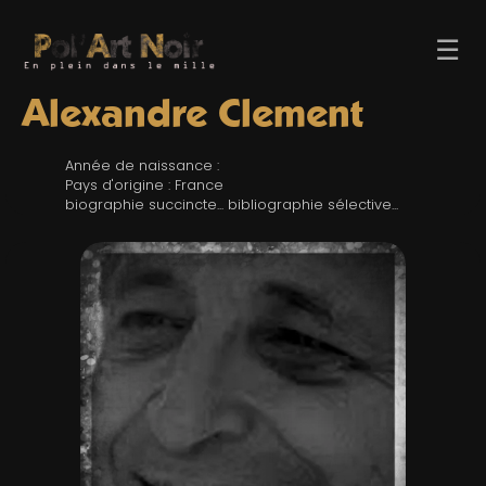
☰
Alexandre Clement
Année de naissance :
Pays d'origine : France
biographie succincte... bibliographie sélective...
ACCUEIL
TROMBINO
INDEX
RECHERCHE
BLOG
LIENS & FESTIVALS
UN POLAR AU HASARD