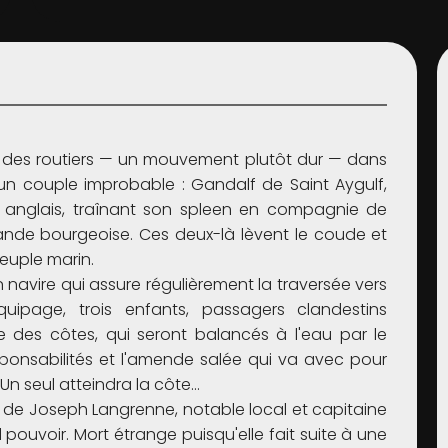
, des routiers — un mouvement plutôt dur — dans
un couple improbable : Gandalf de Saint Aygulf,
ès anglais, traînant son spleen en compagnie de
rande bourgeoise. Ces deux-là lèvent le coude et
euple marin.
avire qui assure régulièrement la traversée vers
quipage, trois enfants, passagers clandestins
des côtes, qui seront balancés à l'eau par le
esponsabilités et l'amende salée qui va avec pour
Un seul atteindra la côte…
de Joseph Langrenne, notable local et capitaine
pouvoir. Mort étrange puisqu'elle fait suite à une