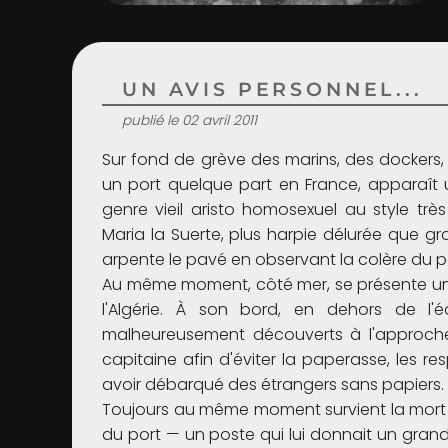
UN AVIS PERSONNEL...
publié le 02 avril 2011
Sur fond de grève des marins, des dockers
un port quelque part en France, apparaît 
genre vieil aristo homosexuel au style tr
Maria la Suerte, plus harpie délurée que g
arpente le pavé en observant la colère du p
Au même moment, côté mer, se présente un n
l'Algérie. À son bord, en dehors de l'é
malheureusement découverts à l'approche 
capitaine afin d'éviter la paperasse, les r
avoir débarqué des étrangers sans papiers. 
Toujours au même moment survient la mort 
du port — un poste qui lui donnait un grand 