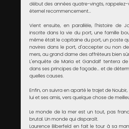
début des années quatre-vingts, rappelez-vous
éternel recommencement…
Vient ensuite, en parallèle, l'histoire de
inscrite dans la vie du port, une famille bo
même était le capitaine du port, un poste qui
navires dans le port, d'accepter ou non de 
mers, au grand dame des affréteurs bien sûr
L'enquête de Maria et Gandalf tentera de 
dans ses principes de façade… et de détermine
quelles causes.
Enfin, on suivra en aparté le trajet de Noubir
lui et ses amis, vers quelque chose de meill
Le monde de la mer est un tout, pas fran
brutal. Un monde qui disparaît.
Laurence Biberfeld en fait le tour à sa ma