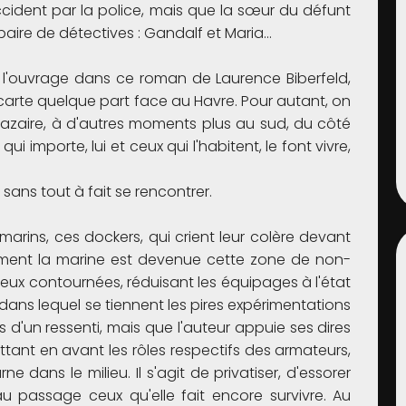
ident par la police, mais que la sœur du défunt
paire de détectives : Gandalf et Maria…
à l'ouvrage dans ce roman de Laurence Biberfeld,
 carte quelque part face au Havre. Pour autant, on
t-Nazaire, à d'autres moments plus au sud, du côté
qui importe, lui et ceux qui l'habitent, le font vivre,
 sans tout à fait se rencontrer.
 marins, ces dockers, qui crient leur colère devant
ment la marine est devenue cette zone de non-
mieux contournées, réduisant les équipages à l'état
ans lequel se tiennent les pires expérimentations
pas d'un ressenti, mais que l'auteur appuie ses dires
nt en avant les rôles respectifs des armateurs,
ne dans le milieu. Il s'agit de privatiser, d'essorer
au passage ceux qu'elle fait encore survivre. Au