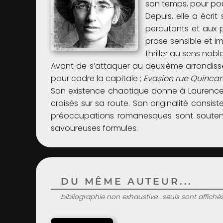
son temps, pour pouv
Depuis, elle a écrit
percutants et aux 
prose sensible et im
thriller au sens nobl
Avant de s’attaquer au deuxième arrondisse
pour cadre la capitale ;
Evasion rue Quinca
Son existence chaotique donne à Laurence 
croisés sur sa route. Son originalité consis
préoccupations romanesques sont soutenue
savoureuses formules.
DU MÊME AUTEUR...
bibliographie non exhaustive... seuls sont affiché