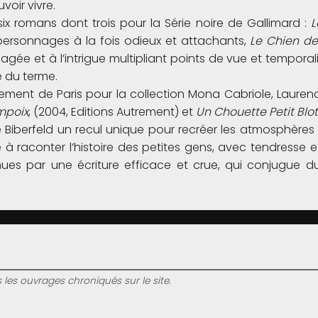
oir vivre.
 six romans dont trois pour la Série noire de Gallimard :
L
personnages à la fois odieux et attachants,
Le Chien de
agée et à l’intrigue multipliant points de vue et temporal
e du terme.
ment de Paris pour la collection Mona Cabriole, Laurence
mpoix
, (2004, Editions Autrement) et
Un Chouette Petit Blot
Biberfeld un recul unique pour recréer les atmosphères 
te à raconter l’histoire des petites gens, avec tendresse e
s par une écriture efficace et crue, qui conjugue d
s les ouvrages chroniqués sur le site.