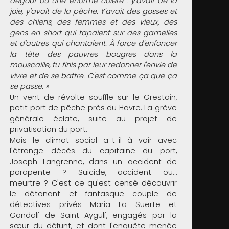
dégoût ou une énorme colère : y'avait de la
joie, y'avait de la pêche. Y'avait des gosses et
des chiens, des femmes et des vieux, des
gens en short qui tapaient sur des gamelles
et d'autres qui chantaient. À force d'enfoncer
la tête des pauvres bougres dans la
mouscaille, tu finis par leur redonner l'envie de
vivre et de se battre. C'est comme ça que ça
se passe. »
Un vent de révolte souffle sur le Grestain,
petit port de pêche près du Havre. La grève
générale éclate, suite au projet de
privatisation du port.
Mais le climat social a-t-il à voir avec
l'étrange décès du capitaine du port,
Joseph Langrenne, dans un accident de
parapente ? Suicide, accident ou…
meurtre ? C'est ce qu'est censé découvrir
le détonant et fantasque couple de
détectives privés Maria La Suerte et
Gandalf de Saint Aygulf, engagés par la
sœur du défunt, et dont l'enquête menée