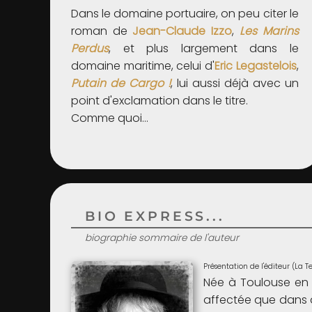
Dans le domaine portuaire, on peu citer le
roman de
Jean-Claude Izzo
,
Les Marins
Perdus
, et plus largement dans le
domaine maritime, celui d'
Eric Legastelois
,
Putain de Cargo !
, lui aussi déjà avec un
point d'exclamation dans le titre.
Comme quoi…
BIO EXPRESS...
biographie sommaire de l'auteur
Présentation de l'éditeur (La Te
Née à Toulouse en 1
affectée que dans de