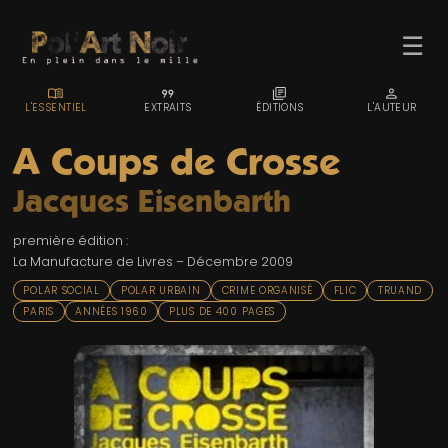
☰
MENU_BOOK
FORMAT_QUOTE
LIBRARY_BOOKS
PERSON
L'ESSENTIEL
EXTRAITS
ÉDITIONS
L'AUTEUR
A Coups de Crosse
Jacques Eisenbarth
ACCUEIL
première édition :
TROMBINO
La Manufacture de Livres – Décembre 2009
INDEX
POLAR SOCIAL
POLAR URBAIN
CRIME ORGANISÉ
FLIC
TRUAND
PARIS
ANNÉES 1960
PLUS DE 400 PAGES
RECHERCHE
BLOG
LIENS & FESTIVALS
UN POLAR AU HASARD