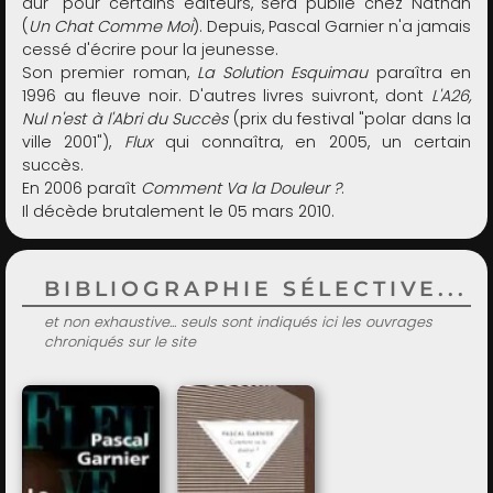
dur" pour certains éditeurs, sera publié chez Nathan
(
Un Chat Comme Moi
). Depuis, Pascal Garnier n'a jamais
cessé d'écrire pour la jeunesse.
Son premier roman,
La Solution Esquimau
paraîtra en
1996 au fleuve noir. D'autres livres suivront, dont
L'A26,
Nul n'est à l'Abri du Succès
(prix du festival "polar dans la
ville 2001"),
Flux
qui connaîtra, en 2005, un certain
succès.
En 2006 paraît
Comment Va la Douleur ?
.
Il décède brutalement le 05 mars 2010.
BIBLIOGRAPHIE SÉLECTIVE...
et non exhaustive... seuls sont indiqués ici les ouvrages
chroniqués sur le site