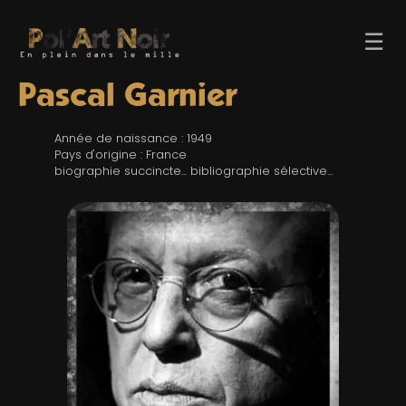
☰
Pascal Garnier
Année de naissance : 1949
Pays d'origine : France
biographie succincte... bibliographie sélective...
ACCUEIL
TROMBINO
INDEX
RECHERCHE
BLOG
LIENS & FESTIVALS
UN POLAR AU HASARD